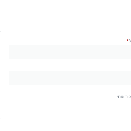
ל
*
כור אותי