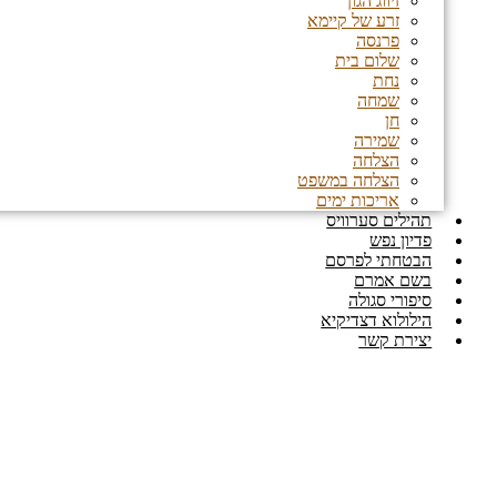
זיווג הגון
זרע של קיימא
פרנסה
שלום בית
נחת
שמחה
חן
שמירה
הצלחה
הצלחה במשפט
אריכות ימים
תהילים סערוויס
פדיון נפש
הבטחתי לפרסם
בשם אמרם
סיפורי סגולה
הילולוא דצדיקיא
יצירת קשר