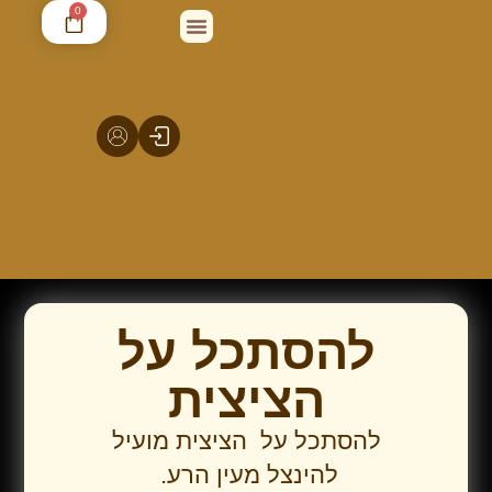
0
פדיון נפש
יצירת קשר
בשם אמרם
סיפורי סגולה
הבטחתי לפרסם
אודות סגולתא
תהילים סערוויס
הילולוא דצדיקיא
אוצר הסגולות
להסתכל על
הציצית
להסתכל על הציצית מועיל
להינצל מעין הרע.