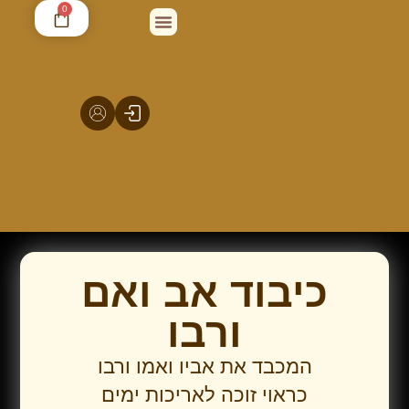
0
פדיון נפש
יצירת קשר
בשם אמרם
סיפורי סגולה
הבטחתי לפרסם
אודות סגולתא
תהילים סערוויס
הילולוא דצדיקיא
אוצר הסגולות
כיבוד אב ואם
ורבו
המכבד את אביו ואמו ורבו
כראוי זוכה לאריכות ימים